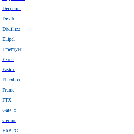
Deepcoin
Dexfin
Digifinex
Ellipal
Etherflyer
Exmo
Fastex
Finexbox
Frame
FTX
Gate.io
Gemini
HitBTC