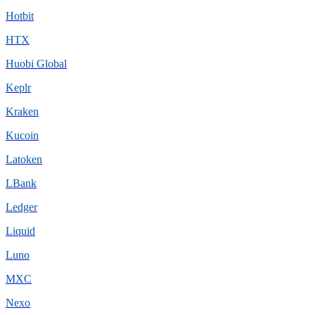
Hotbit
HTX
Huobi Global
Keplr
Kraken
Kucoin
Latoken
LBank
Ledger
Liquid
Luno
MXC
Nexo