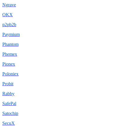
Ngrave
OKX
p2pb2b
Paymium
Phantom
Phemex
Pionex
Poloniex
Probit
Rabby
SafePal
Satochip
SecuX