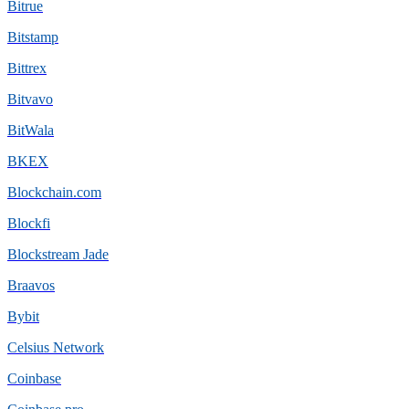
Bitrue
Bitstamp
Bittrex
Bitvavo
BitWala
BKEX
Blockchain.com
Blockfi
Blockstream Jade
Braavos
Bybit
Celsius Network
Coinbase