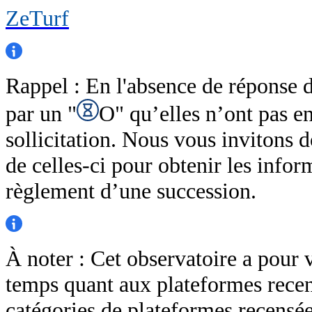
ZeTurf
Rappel : En l'absence de réponse 
par un "
O
" qu’elles n’ont pas e
sollicitation. Nous vous invitons 
de celles-ci pour obtenir les infor
règlement d’une succession.
À noter : Cet observatoire a pour v
temps quant aux plateformes rece
catégories de plateformes recensée