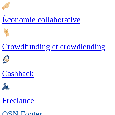
Économie collaborative
Crowdfunding et crowdlending
Cashback
Freelance
OSN Footer