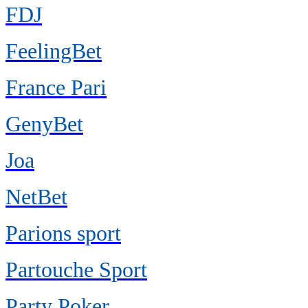
FDJ
FeelingBet
France Pari
GenyBet
Joa
NetBet
Parions sport
Partouche Sport
Party Poker