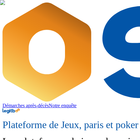
Démarches après-décès
Notre enquête
Plateforme de
Jeux, paris et poker