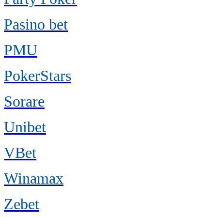
Pasino bet
PMU
PokerStars
Sorare
Unibet
VBet
Winamax
Zebet