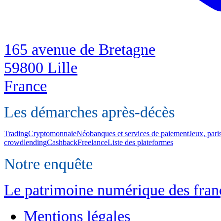
165 avenue de Bretagne
59800 Lille
France
Les démarches après-décès
Trading
Cryptomonnaie
Néobanques et services de paiement
Jeux, pari
crowdlending
Cashback
Freelance
Liste des plateformes
Notre enquête
Le patrimoine numérique des franç
Mentions légales